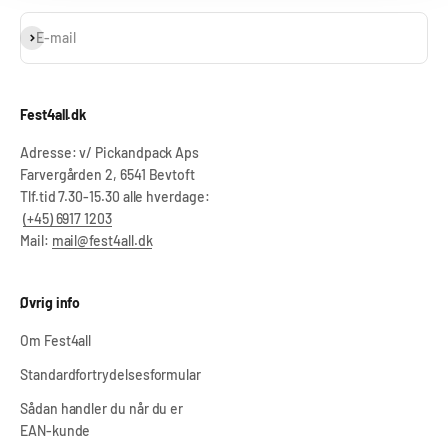
Abonnér
E-mail
Fest4all.dk
Adresse: v/ Pickandpack Aps
Farvergården 2, 6541 Bevtoft
Tlf.tid 7.30-15.30 alle hverdage:
(+45) 6917 1203
Mail:
mail@fest4all.dk
Øvrig info
Om Fest4all
Standardfortrydelsesformular
Sådan handler du når du er
EAN-kunde