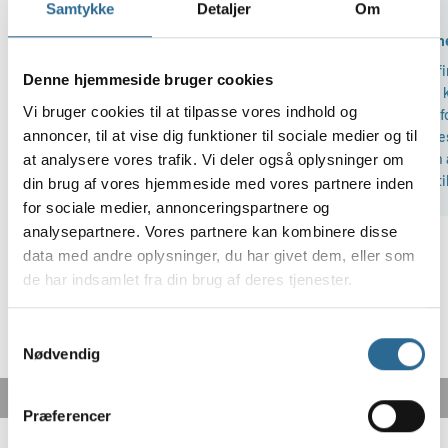
Lars-Bo
Lene
Samtykke
Detaljer
Om
Jeg vil gerne tilslutte mig rækken af tilfredse
Alt var h
kunder!
Meget fi
Denne hjemmeside bruger cookies
Jeg nåede aldrig dertil at jeg fik en faktura,
Pakken k
Vi bruger cookies til at tilpasse vores indhold og
men en forespørgsel på 10.000 stjernekastere
pakket f
annoncer, til at vise dig funktioner til sociale medier og til
medførte svar indenfor 6 timer, 2 mails med
hjemmesi
tilbud på diverse størrelser men beslutningen
kan kun a
at analysere vores trafik. Vi deler også oplysninger om
var helt og aldeles min. Jeg har valgt at
vende ti
din brug af vores hjemmeside med vores partnere inden
kunderne selv bestiller på andre sider, end jeg
for sociale medier, annonceringspartnere og
smider det ind i min shop. Uanset hvad skal
analysepartnere. Vores partnere kan kombinere disse
der lyde en kæmpe ros og stor tak for hurtig
data med andre oplysninger, du har givet dem, eller som
og professionel rådgivning til Brian. God jul!
de har indsamlet fra din brug af deres tjenester.
Samtykkevalg
Nødvendig
Præferencer