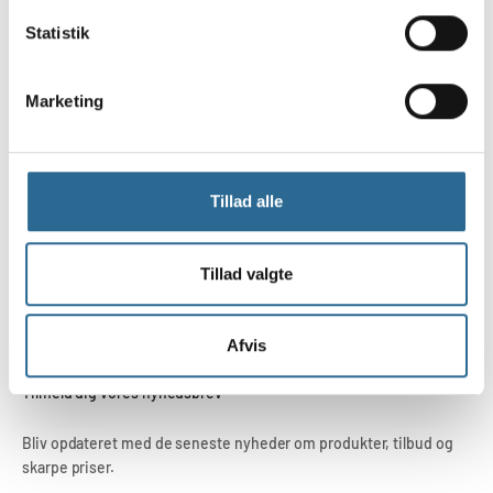
Statistik
Marketing
Fri fragt fra 499,-
Tillad alle
GLS pakkeshop fra 43,-
Tillad valgte
Gå til element 1
Gå til element 2
Gå til element 3
Afvis
Tilmeld dig vores nyhedsbrev
Bliv opdateret med de seneste nyheder om produkter, tilbud og
skarpe priser.