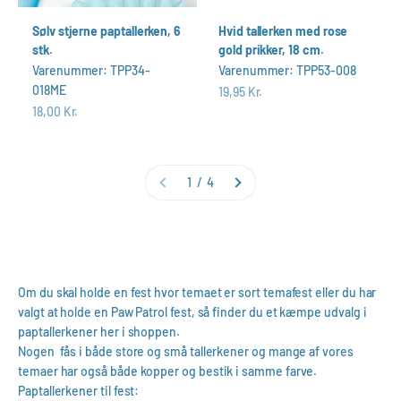
Sølv stjerne paptallerken, 6
Hvid tallerken med rose
stk.
gold prikker, 18 cm.
Varenummer: TPP34-
Varenummer: TPP53-008
018ME
Salgspris
19,95 Kr.
Salgspris
18,00 Kr.
1 / 4
Om du skal holde en fest hvor temaet er sort temafest eller du har
valgt at holde en Paw Patrol fest, så finder du et kæmpe udvalg i
paptallerkener her i shoppen.
Nogen fås i både store og små tallerkener og mange af vores
temaer har også både kopper og bestik i samme farve.
Paptallerkener til fest: