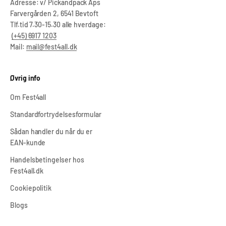
Adresse: v/ Pickandpack Aps
Farvergården 2, 6541 Bevtoft
Tlf.tid 7.30-15.30 alle hverdage:
(+45) 6917 1203
Mail:
mail@fest4all.dk
Øvrig info
Om Fest4all
Standardfortrydelsesformular
Sådan handler du når du er
EAN-kunde
Handelsbetingelser hos
Fest4all.dk
Cookiepolitik
Blogs