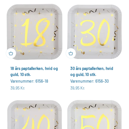
18 års paptallerken, hvid og
30 års paptallerken, hvid
guld, 10 stk.
og guld, 10 stk.
Varenummer: 6156-18
Varenummer: 6156-30
Salgspris
Salgspris
39,95 Kr.
39,95 Kr.