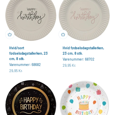
Hvid/sort
Hvid fødselsdagstallerken,
fødselsdagstallerken, 23
23 cm, 8 stk.
cm, 8 stk.
Varenummer: 68702
Varenummer: 68682
Salgspris
29,95 Kr.
Salgspris
29,95 Kr.