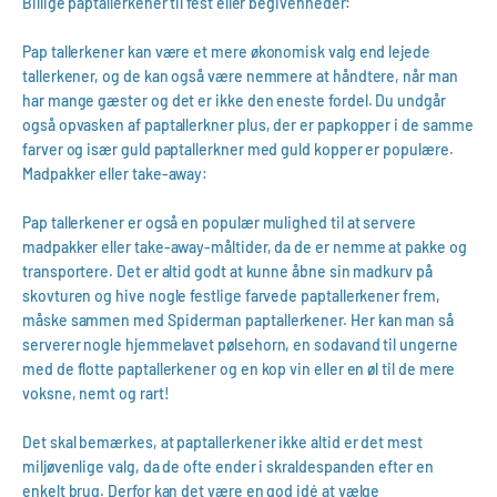
Billige paptallerkener til fest eller begivenheder:
Pap tallerkener kan være et mere økonomisk valg end lejede
tallerkener, og de kan også være nemmere at håndtere, når man
har mange gæster og det er ikke den eneste fordel. Du undgår
også opvasken af paptallerkner plus, der er papkopper i de samme
farver og især guld paptallerkner med guld kopper er populære.
Madpakker eller take-away:
Pap tallerkener er også en populær mulighed til at servere
madpakker eller take-away-måltider, da de er nemme at pakke og
transportere. Det er altid godt at kunne åbne sin madkurv på
skovturen og hive nogle festlige farvede paptallerkener frem,
måske sammen med Spiderman paptallerkener. Her kan man så
serverer nogle hjemmelavet pølsehorn, en sodavand til ungerne
med de flotte paptallerkener og en kop vin eller en øl til de mere
voksne, nemt og rart!
Det skal bemærkes, at paptallerkener ikke altid er det mest
miljøvenlige valg, da de ofte ender i skraldespanden efter en
enkelt brug. Derfor kan det være en god idé at vælge