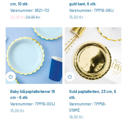
cm, 10 stk.
guld kant, 6 stk.
Varenummer: 8521-112
Varenummer: TPP16-081J
Salgspris
Normalpris
Salgspris
25,00 Kr.
29,95 Kr.
15,00 Kr.
Baby blå paptallerkener 18
Guld paptallerken, 23 cm, 6
cm - 6 stk
stk.
Varenummer: TPP16-001J
Varenummer: TPP58-
019ME
Salgspris
15,00 Kr.
Salgspris
18,00 Kr.