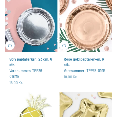
Sølv paptallerken, 23 cm, 6
Rose gold paptallerken, 6
stk.
stk.
Varenummer: TPP36-
Varenummer: TPP36-019R
018ME
Salgspris
18,00 Kr.
Salgspris
18,00 Kr.