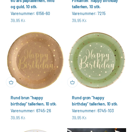
60 års paptallerken, hvid
Firkantet "happy birthday"
og guld, 10 stk.
tallerken, 10 stk.
Varenummer: 6156-60
Varenummer: 7215
Salgspris
Salgspris
39,95 Kr.
39,95 Kr.
Rund brun "happy
Rund grøn "happy
birthday" tallerken, 10 stk.
birthday" tallerken, 10 stk.
Varenummer: 6745-26
Varenummer: 6745-103
Salgspris
Salgspris
39,95 Kr.
39,95 Kr.