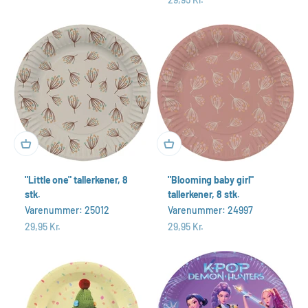
"Little one" tallerkener, 8
"Blooming baby girl"
stk.
tallerkener, 8 stk.
Varenummer: 25012
Varenummer: 24997
Salgspris
Salgspris
29,95 Kr.
29,95 Kr.