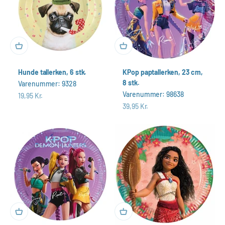
Hunde tallerken, 6 stk.
KPop paptallerken, 23 cm,
8 stk.
Varenummer: 9328
Varenummer: 98638
Salgspris
19,95 Kr.
Salgspris
39,95 Kr.