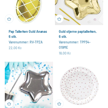
Pap Tallerken Guld Ananas
Guld stjerne paptallerken,
6 stk.
6 stk.
Varenummer: RV-TPZA
Varenummer: TPP34-
019ME
Salgspris
22,00 Kr.
Salgspris
18,00 Kr.