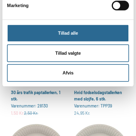
Marketing
Varenummer: 93443
Salgspris
24,95 Kr.
Salgspris
24,95 Kr.
Spar
1,00 Kr.
Tillad alle
Tillad valgte
Afvis
30 års trafik paptallerken, 1
Hvid fødselsdagstallerken
stk.
med sløjfe, 6 stk.
Varenummer: 28130
Varenummer: TPP39
Salgspris
Normalpris
Salgspris
1,50 Kr.
2,50 Kr.
24,95 Kr.