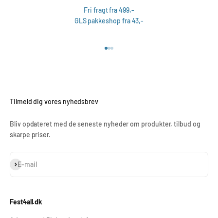
Fri fragt fra 499,-
GLS pakkeshop fra 43,-
Gå til element 1
Gå til element 2
Gå til element 3
Tilmeld dig vores nyhedsbrev
Bliv opdateret med de seneste nyheder om produkter, tilbud og
skarpe priser.
Abonnér
E-mail
Fest4all.dk