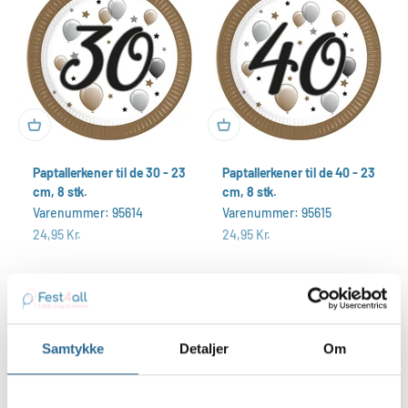
Paptallerkener til de 30 - 23
Paptallerkener til de 40 - 23
cm, 8 stk.
cm, 8 stk.
Varenummer: 95614
Varenummer: 95615
Salgspris
Salgspris
24,95 Kr.
24,95 Kr.
Samtykke
Detaljer
Om