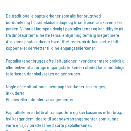
De traditionelle paptallerkener som alle har brugt ved
borddækning til børnefødselsdage og til små picnic i skoven eller
parken. Vi har et kæmpe udvalg i pap tallerkener og kan tilbyde alt
fra dinosaur tema, heste tema, enhjørning tema ig meget mere.
Alle vores paptallerkener hører til et tema, så du kan sætte flotte
kopper eller servietter til dine engangstallerkener.
Paptallerkener bruges ofte i situationer, hvor det er mere praktisk
eller bekvemt at bruge engangstallerkener i stedet for almindelige
tallerkener, der skal vaskes og genbruges.
Nogle af de situationer, hvor pap tallerkener kan bruges,
inkluderer:
Picnics eller udendørs arrangementer:
Pap tallerkner er lette at transportere og kan kasseres efter brug,
hvilket gør dem ideelle til udendørs arrangementer, som kunne
være en sjov piratfest med sorte paptallerkener.