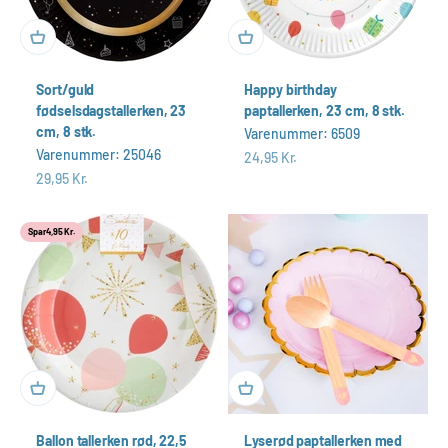
Sort/guld
Happy birthday
fødselsdagstallerken, 23
paptallerken, 23 cm, 8 stk.
cm, 8 stk.
Varenummer: 6509
Varenummer: 25046
Salgspris
24,95 Kr.
Salgspris
29,95 Kr.
Spar
4,95 Kr.
Ballon tallerken rød, 22,5
Lyserød paptallerken med