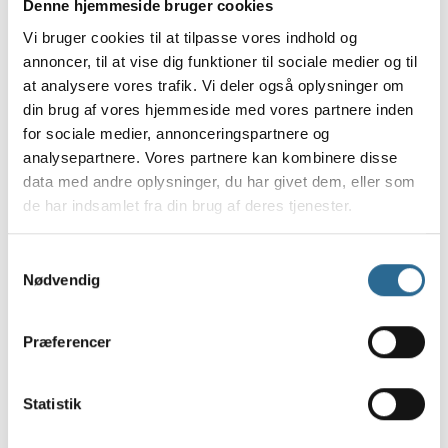
Denne hjemmeside bruger cookies
Vi bruger cookies til at tilpasse vores indhold og
annoncer, til at vise dig funktioner til sociale medier og til
Paptallerkener til de 50 - 23
Paptallerkener til de 60 - 23
at analysere vores trafik. Vi deler også oplysninger om
cm, 8 stk.
cm, 8 stk.
din brug af vores hjemmeside med vores partnere inden
Varenummer: 95616
Varenummer: 95617
for sociale medier, annonceringspartnere og
Salgspris
Salgspris
24,95 Kr.
24,95 Kr.
analysepartnere. Vores partnere kan kombinere disse
data med andre oplysninger, du har givet dem, eller som
de har indsamlet fra din brug af deres tjenester.
Samtykkevalg
Nødvendig
Præferencer
Paptallerkener til de 70 - 23
Guld fødselsdags
Statistik
cm, 8 stk.
paptallerkener - 23 cm, 8
stk.
Varenummer: 95618