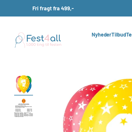
Spring til indhold
Fri fragt fra 499,-
Fest4all.dk
Nyheder
Tilbud
Te