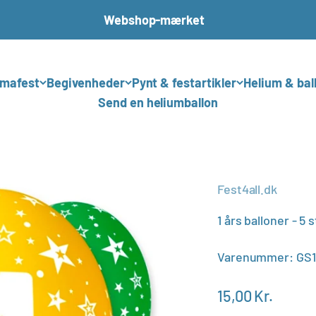
Webshop-mærket
mafest
Begivenheder
Pynt & festartikler
Helium & bal
Send en heliumballon
Fest4all.dk
1 års balloner - 5 
Varenummer: GS1
Salgspris
15,00 Kr.