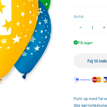
Antal:
På lager
Føj til in
Pynt op med farves
Alle børnefødsels