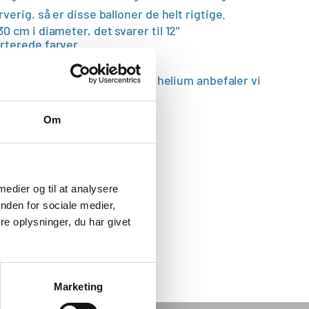
rverig, så er disse balloner de helt rigtige.
0 cm i diameter, det svarer til 12"
rterede farver
g almindelig luft. Ved brug af helium anbefaler vi
atexballoner.
Om
erige balloner i pakken.
 medier og til at analysere
nden for sociale medier,
e oplysninger, du har givet
Marketing