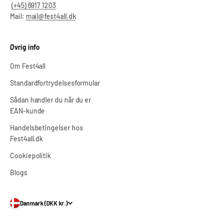
(+45) 6917 1203
Mail:
mail@fest4all.dk
Øvrig info
Om Fest4all
Standardfortrydelsesformular
Sådan handler du når du er
EAN-kunde
Handelsbetingelser hos
Fest4all.dk
Cookiepolitik
Blogs
Danmark (DKK kr.)