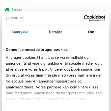
På lager
Føj til indkøbskurv
Samtykke
Detaljer
Om
Køb nu
Denne hjemmeside bruger cookies
Vi bruger cookies til at tilpasse vores indhold og
annoncer, til at vise dig funktioner til sociale medier og til
at analysere vores trafik. Vi deler også oplysninger om
Nummer balloner med 25 år trykt på for og bagside, der er 8 stk. i
din brug af vores hjemmeside med vores partnere inden
en pose.
for sociale medier, annonceringspartnere og
10", svarer til ca. 26 cm i dia.
analysepartnere. Vores partnere kan kombinere disse
Egnet til helium og almindelig luft. Ved brug af helium anbefaler vi
data med andre oplysninger, du har givet dem, eller som
ballon fix gel til latexballoner.
de har indsamlet fra din brug af deres tjenester.
Billedet viser de farver som findes i posen.
Du får 8 stk. balloner i pakken.