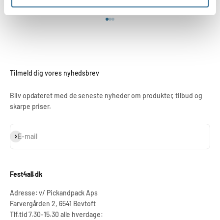
Gå til element 1
Gå til element 2
Gå til element 3
Tilmeld dig vores nyhedsbrev
Bliv opdateret med de seneste nyheder om produkter, tilbud og
skarpe priser.
Abonnér
E-mail
Fest4all.dk
Adresse: v/ Pickandpack Aps
Farvergården 2, 6541 Bevtoft
Tlf.tid 7.30-15.30 alle hverdage: