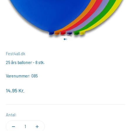
Gå til element 1
Gå til element 2
Fest4all.dk
25 års balloner - 8 stk.
Varenummer: 085
Salgspris
14,95 Kr.
Antal: