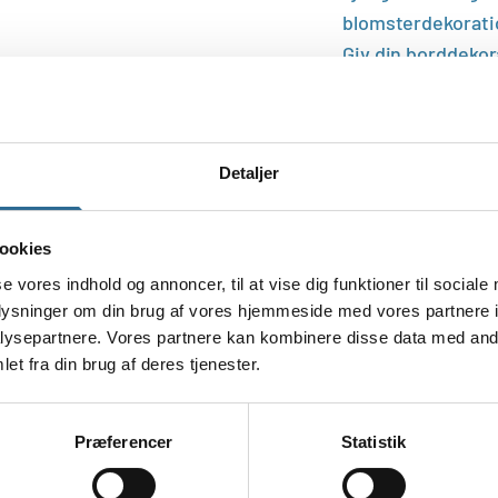
blomsterdekorati
Giv din borddekor
Str. 12 cm bred x 
Du får 6 kunstige
træpind i pakken
Detaljer
ookies
se vores indhold og annoncer, til at vise dig funktioner til sociale
oplysninger om din brug af vores hjemmeside med vores partnere i
ysepartnere. Vores partnere kan kombinere disse data med andr
et fra din brug af deres tjenester.
Præferencer
Statistik