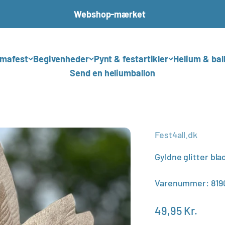
Webshop-mærket
mafest
Begivenheder
Pynt & festartikler
Helium & bal
Send en heliumballon
Fest4all.dk
Gyldne glitter bla
Varenummer: 819
Salgspris
49,95 Kr.