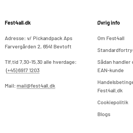
Fest4all.dk
Øvrig info
Adresse: v/ Pickandpack Aps
Om Fest4all
Farvergården 2, 6541 Bevtoft
Standardfortry
Tlf.tid 7.30-15.30 alle hverdage:
Sådan handler 
(+45) 6917 1203
EAN-kunde
Handelsbetinge
Mail:
mail@fest4all.dk
Fest4all.dk
Cookiepolitik
Blogs