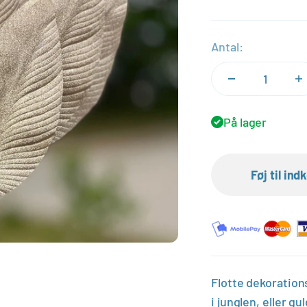
Antal:
På lager
Føj til in
Flotte dekorations
i junglen, eller g