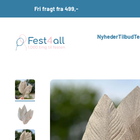
Spring til indhold
Fri fragt fra 499,-
Fest4all.dk
Nyheder
Tilbud
Te