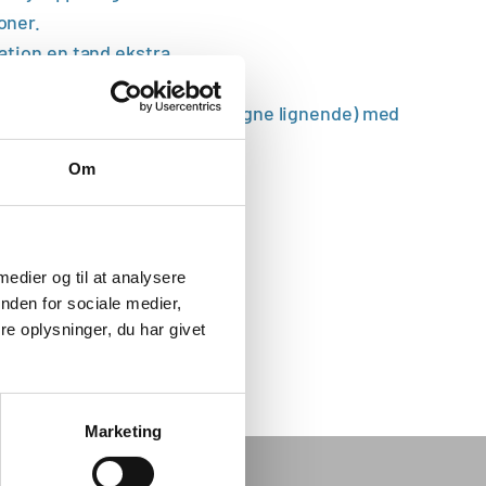
oner.
ation en tand ekstra
33 cm lang
 blade i gylden farve (Champagne lignende) med
Om
 medier og til at analysere
nden for sociale medier,
e oplysninger, du har givet
Marketing