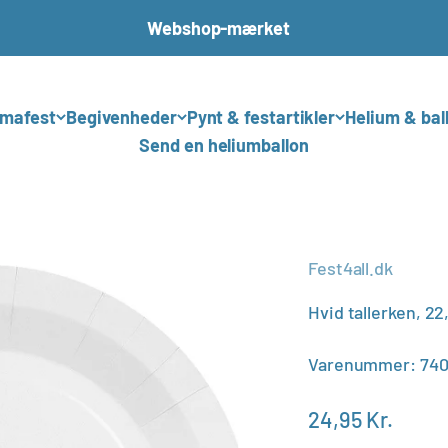
Webshop-mærket
mafest
Begivenheder
Pynt & festartikler
Helium & bal
Send en heliumballon
Fest4all.dk
Hvid tallerken, 22
Varenummer: 740
Salgspris
24,95 Kr.