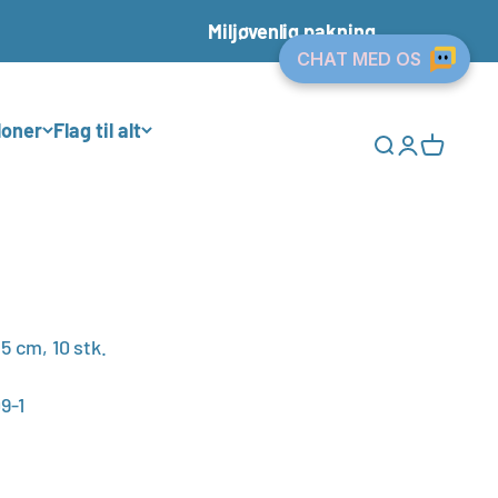
Miljøvenlig pakning
loner
Flag til alt
Åbn søgefunkt
Åbn kontos
Åbn indk
,5 cm, 10 stk.
9-1