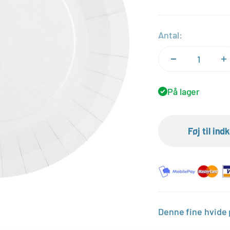
Antal:
På lager
Føj til in
Denne fine hvide p