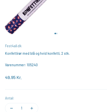
Gå til element 1
Gå til element 2
Fest4all.dk
Konfettirør med blå og hvid konfetti, 2 stk.
Varenummer: 105240
Salgspris
49,95 Kr.
Antal: