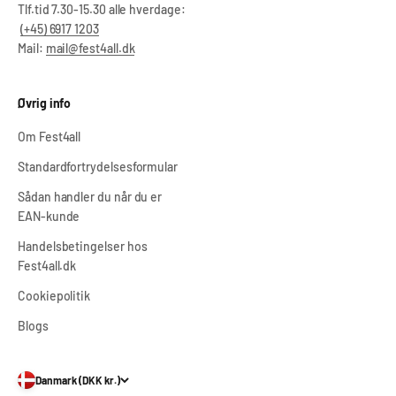
Tlf.tid 7.30-15.30 alle hverdage:
(+45) 6917 1203
Mail:
mail@fest4all.dk
Øvrig info
Om Fest4all
Standardfortrydelsesformular
Sådan handler du når du er
EAN-kunde
Handelsbetingelser hos
Fest4all.dk
Cookiepolitik
Blogs
Danmark (DKK kr.)