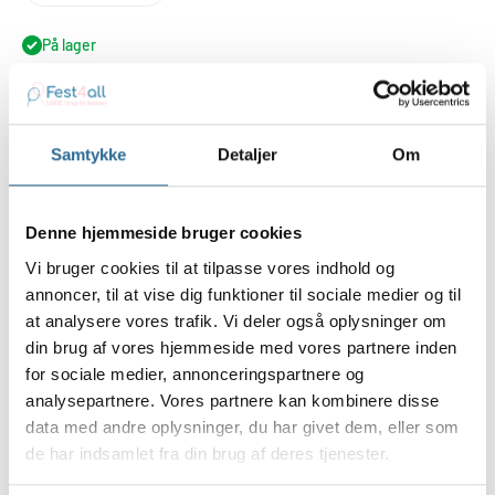
På lager
Føj til indkøbskurv
Samtykke
Detaljer
Om
Køb nu
Denne hjemmeside bruger cookies
Vi bruger cookies til at tilpasse vores indhold og
annoncer, til at vise dig funktioner til sociale medier og til
at analysere vores trafik. Vi deler også oplysninger om
Gør din fest unik med vores konfettirør til den blå studenterfest
din brug af vores hjemmeside med vores partnere inden
eller fejring.
for sociale medier, annonceringspartnere og
Skal afslutning på skolegangen skydes af med et brag. Så er dette
analysepartnere. Vores partnere kan kombinere disse
konfettirør med blåt og hvidt konfetti og dannebrog flag lige
data med andre oplysninger, du har givet dem, eller som
sagen.
de har indsamlet fra din brug af deres tjenester.
Det kan også være under studenterkørslen, der er brug for fest og
farver.