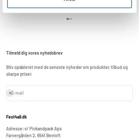
GLS pakkeshop fra 43,-
Gå til element 1
Gå til element 2
Gå til element 3
Tilmeld dig vores nyhedsbrev
Bliv opdateret med de seneste nyheder om produkter, tilbud og
skarpe priser.
Abonnér
E-mail
Fest4all.dk
Adresse: v/ Pickandpack Aps
Farvergården 2, 6541 Bevtoft