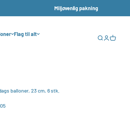
Miljøvenlig pakning
loner
Flag til alt
Åbn søgefunkt
Åbn kontos
Åbn indk
ags balloner, 23 cm, 6 stk.
05