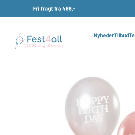
Spring til indhold
Fri fragt fra 499,-
Fest4all.dk
Nyheder
Tilbud
Te