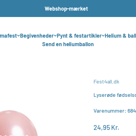
Webshop-mærket
mafest
Begivenheder
Pynt & festartikler
Helium & bal
Send en heliumballon
Fest4all.dk
Lyserøde fødselsd
Varenummer: 684
Salgspris
24,95 Kr.