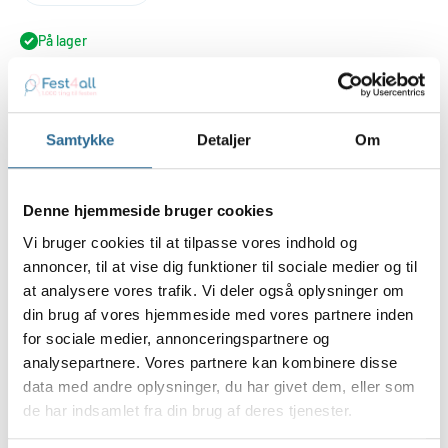
På lager
Føj til indkøbskurv
Samtykke
Detaljer
Om
Køb nu
Denne hjemmeside bruger cookies
Vi bruger cookies til at tilpasse vores indhold og
annoncer, til at vise dig funktioner til sociale medier og til
at analysere vores trafik. Vi deler også oplysninger om
Festlige lange hænge spiraler i blå metallic folie med rundt
din brug af vores hjemmeside med vores partnere inden
oktoberfest motiv i papir, der er 6 stk i pakken.
for sociale medier, annonceringspartnere og
Længde ca 80 cm, og de kan hænges enkeltvis, de er trykt på
analysepartnere. Vores partnere kan kombinere disse
begge sider så du får et flot motiv der kan hænges midt i lokalet.
data med andre oplysninger, du har givet dem, eller som
de har indsamlet fra din brug af deres tjenester.
Diameter på oktoberfest motiverne er ca 17 cm.
Disse er flammehæmmet uden kemi så de bla. kan hænges i