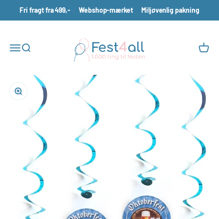
Spring til indhold
Fri fragt fra 499,-
Webshop-mærket
Miljøvenlig pakning
Fest4all.dk
Åbn navigationsmenu
Åbn søgefunktion
Åbn in
Zoom