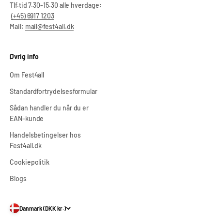
Tlf.tid 7.30-15.30 alle hverdage:
(+45) 6917 1203
Mail:
mail@fest4all.dk
Øvrig info
Om Fest4all
Standardfortrydelsesformular
Sådan handler du når du er
EAN-kunde
Handelsbetingelser hos
Fest4all.dk
Cookiepolitik
Blogs
Danmark (DKK kr.)