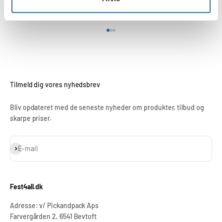
GLS pakkeshop fra 43,-
Gå til element 1
Gå til element 2
Gå til element 3
Tilmeld dig vores nyhedsbrev
Bliv opdateret med de seneste nyheder om produkter, tilbud og
skarpe priser.
Abonnér
E-mail
Fest4all.dk
Adresse: v/ Pickandpack Aps
Farvergården 2, 6541 Bevtoft