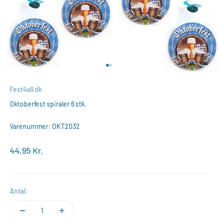
Gå til element 1
Gå til element 2
Fest4all.dk
Oktoberfest spiraler 6 stk.
Varenummer: OKT2032
Salgspris
44,95 Kr.
Antal: