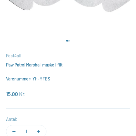
Gå til element 1
Gå til element 2
Fest4all
Paw Patrol Marshall maske i filt
Varenummer: YH-MFBS
Salgspris
15,00 Kr.
Antal: