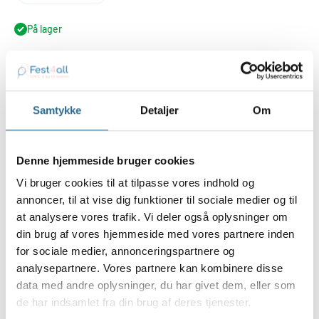
På lager
Føj til indkøbskurv
Samtykke
Detaljer
Om
Denne hjemmeside bruger cookies
Vi bruger cookies til at tilpasse vores indhold og
annoncer, til at vise dig funktioner til sociale medier og til
Er du ligesom Marshall lidt klodset og fjoller rundt og laver
at analysere vores trafik. Vi deler også oplysninger om
ulykker så på med masken og kast dig ud i eventyret med de
din brug af vores hjemmeside med vores partnere inden
øvrige fra Paw Patrol.
for sociale medier, annonceringspartnere og
Ingen kan klare sig uden et medlem som får de andre til at grine
analysepartnere. Vores partnere kan kombinere disse
og som aldrig lader sine venner i stikken. Så selvom motorikken
data med andre oplysninger, du har givet dem, eller som
driller lidt, så bare rolig masken sidder fast med elastik.
Pakken indeholder: 1 stk
de har indsamlet fra din brug af deres tjenester.