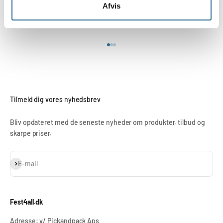
Afvis
Fri fragt fra 499,-
GLS pakkeshop fra 43,-
Gå til element 1
Gå til element 2
Gå til element 3
Tilmeld dig vores nyhedsbrev
Bliv opdateret med de seneste nyheder om produkter, tilbud og
skarpe priser.
Abonnér
E-mail
Fest4all.dk
Adresse: v/ Pickandpack Aps