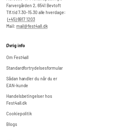
Farvergården 2, 6541 Bevtoft
Tlf.tid 7.30-15.30 alle hverdage:
(+45) 6917 1203
Mail:
mail@fest4all.dk
Øvrig info
Om Fest4all
Standardfortrydelsesformular
Sådan handler du når du er
EAN-kunde
Handelsbetingelser hos
Fest4all.dk
Cookiepolitik
Blogs