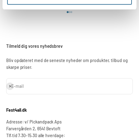
Gå til element 1
Gå til element 2
Gå til element 3
Tilmeld dig vores nyhedsbrev
Bliv opdateret med de seneste nyheder om produkter, tilbud og
skarpe priser.
Abonnér
E-mail
Fest4all.dk
Adresse: v/ Pickandpack Aps
Farvergården 2, 6541 Bevtoft
Tlf.tid 7.30-15.30 alle hverdage: