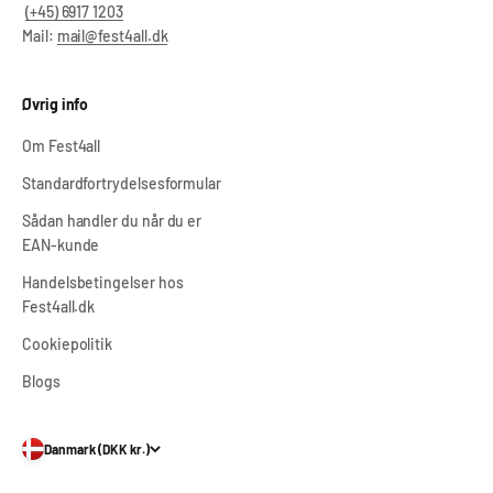
(+45) 6917 1203
Mail:
mail@fest4all.dk
Øvrig info
Om Fest4all
Standardfortrydelsesformular
Sådan handler du når du er
EAN-kunde
Handelsbetingelser hos
Fest4all.dk
Cookiepolitik
Blogs
Danmark (DKK kr.)