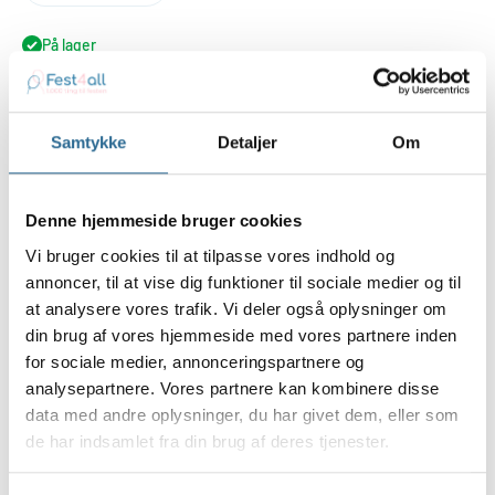
På lager
Føj til indkøbskurv
Samtykke
Detaljer
Om
Køb nu
Denne hjemmeside bruger cookies
Vi bruger cookies til at tilpasse vores indhold og
annoncer, til at vise dig funktioner til sociale medier og til
at analysere vores trafik. Vi deler også oplysninger om
Mere dansk bliver det ikke når alle de store danske fester skal
din brug af vores hjemmeside med vores partnere inden
fejres
for sociale medier, annonceringspartnere og
disse kan du bruge til stort set alt de er i papir og
analysepartnere. Vores partnere kan kombinere disse
flammehæmmede
data med andre oplysninger, du har givet dem, eller som
1 rulle serpentiner med røde og hvide ringe
de har indsamlet fra din brug af deres tjenester.
20 enkelte ringe til at blæse, (20 x 4m)