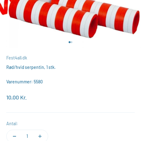
Gå til element 1
Gå til element 2
Fest4all.dk
Rød/hvid serpentin, 1 stk.
Varenummer: 5580
Salgspris
10,00 Kr.
Antal: