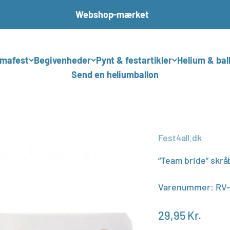
Webshop-mærket
mafest
Begivenheder
Pynt & festartikler
Helium & bal
Send en heliumballon
Fest4all.dk
“Team bride” skrå
Varenummer: RV
Salgspris
29,95 Kr.