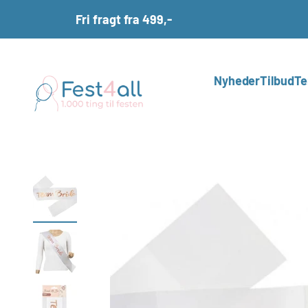
Spring til indhold
Fri fragt fra 499,-
Fest4all.dk
Nyheder
Tilbud
Te