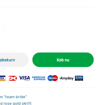
dkøbskurv
Køb nu
n "team bride"
d rose gold skrift