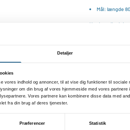
Mål: længde 80
Her kan alle delta
polterabend med
Du får 1 stk. i pak
Detaljer
ookies
se vores indhold og annoncer, til at vise dig funktioner til sociale
oplysninger om din brug af vores hjemmeside med vores partnere i
ysepartnere. Vores partnere kan kombinere disse data med andr
et fra din brug af deres tjenester.
Præferencer
Statistik