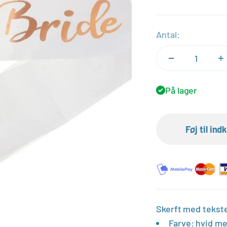
Antal:
På lager
Føj til in
Skerft med tekste
Farve: hvid me