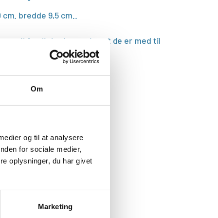
 cm. bredde 9,5 cm.
.
gere til festlighederne vise at de er med til
 den kommende brud.
ken.
Om
 medier og til at analysere
nden for sociale medier,
e oplysninger, du har givet
Marketing