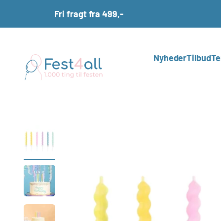
Spring til indhold
Fri fragt fra 499,-
Fest4all.dk
Nyheder
Tilbud
Te