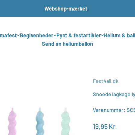
Webshop-mærket
mafest
Begivenheder
Pynt & festartikler
Helium & bal
Send en heliumballon
Fest4all.dk
Snoede lagkage lys
Varenummer: SCS
Salgspris
19,95 Kr.