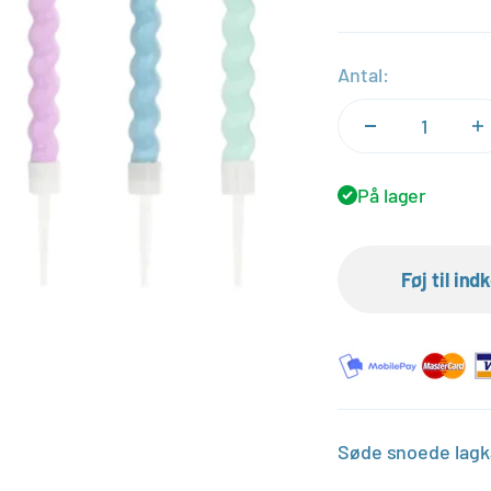
Antal:
På lager
Føj til in
Søde snoede lagkag