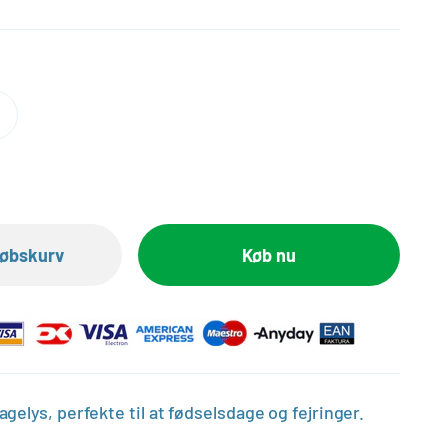
dkøbskurv
Køb nu
elys, perfekte til at fødselsdage og fejringer.